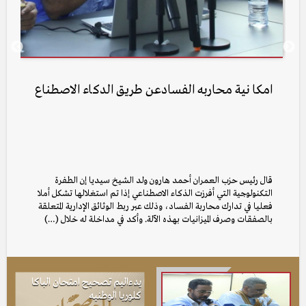
يد
امكا نية محاربه الفسادعن طريق الدكاء الاصطناع
از
من 
ي
وذ
جد
ظرو
قال رئيس حزب العمران أحمد هارون ولد الشيخ سيديا إن الطفرة
التكنولوجية التي أفرزت الذكاء الاصطناعي إذا تم استغلالها تشكل أملا
فعليا في تدارك محاربة الفساد، وذلك عبر ربط الوثائق الإدارية المتعلقة
بالصفقات وصرف الميزانيات بهذه الآلة. وأكد في مداخلة له خلال (…)
يدءاليم تصحيح امتحان الباكا
كلوريا الوطنيه