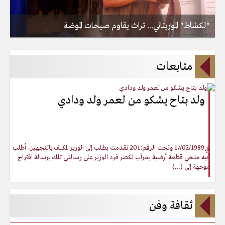
جد
"لكشاط" الموريتاني... تراث يقاوم صيحات الموضة
متابعات
ولد بتاح يشكو من لعمر ولد ودادي
في17/02/1989 وتحت الرقم:201 تقدمت بطلب إلى الوزير المكلف بالتجهيز، أطلب
فيه منحي قطعة أرضية بمرآب لكصر فرد الوزير على رسالتي تلك برسالة اقتراح
موجهة إلى (…)
ثقافة وفن